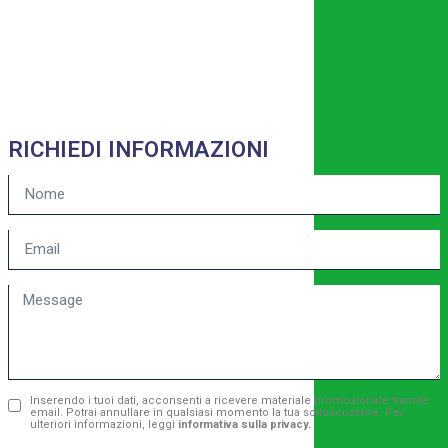
RICHIEDI INFORMAZIONI
Boardnotes
Inserendo i tuoi dati, acconsenti a ricevere materiale promozionale tramite
email. Potrai annullare in qualsiasi momento la tua sottoscrizione. Per
Ti serve aiuto?
ulteriori informazioni, leggi
informativa sulla privacy.
Scrivici ti risponderemo prima possibile